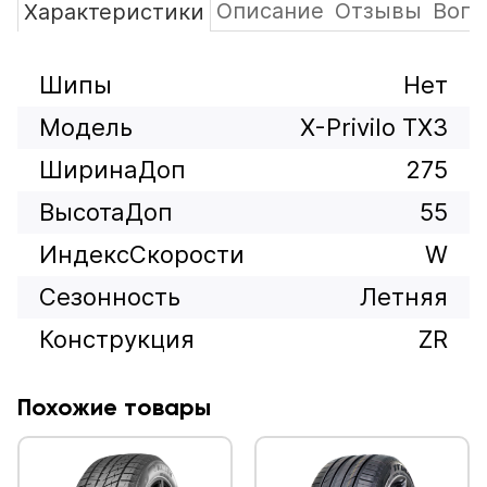
Описание
Отзывы
Вопр
Характеристики
Шипы
Нет
Модель
X-Privilo TX3
ШиринаДоп
275
ВысотаДоп
55
ИндексСкорости
W
Сезонность
Летняя
Конструкция
ZR
Похожие товары