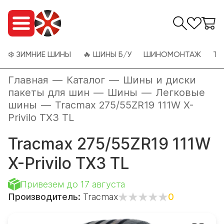
❄️ ЗИМНИЕ ШИНЫ
🔥 ШИНЫ Б/У
ШИНОМОНТАЖ
ТО
Главная
—
Каталог
—
Шины и диски
пакеты для шин
—
Шины
—
Легковые
шины
—
Tracmax 275/55ZR19 111W X-
Privilo TX3 TL
Tracmax 275/55ZR19 111W
X-Privilo TX3 TL
Привезем до 17 августа
Производитель:
Tracmax
0