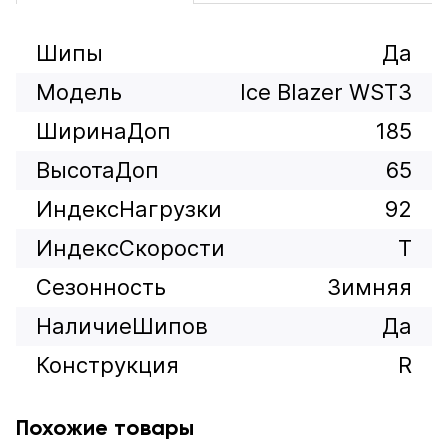
Шипы
Да
Модель
Ice Blazer WST3
ШиринаДоп
185
ВысотаДоп
65
ИндексНагрузки
92
ИндексСкорости
T
Сезонность
Зимняя
НаличиеШипов
Да
Конструкция
R
Похожие товары