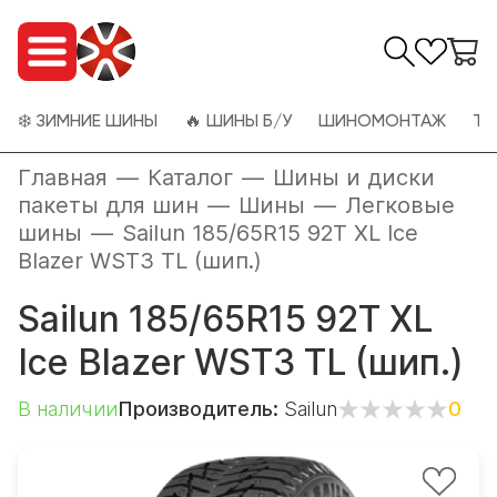
❄️ ЗИМНИЕ ШИНЫ
🔥 ШИНЫ Б/У
ШИНОМОНТАЖ
ТО
Главная
—
Каталог
—
Шины и диски
пакеты для шин
—
Шины
—
Легковые
шины
—
Sailun 185/65R15 92T XL Ice
Blazer WST3 TL (шип.)
Sailun 185/65R15 92T XL
Ice Blazer WST3 TL (шип.)
В наличии
Производитель:
Sailun
0