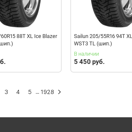
/60R15 88T XL Ice Blazer
Sailun 205/55R16 94T XL
шип.)
WST3 TL (шип.)
и
В наличии
б.
5 450 руб.
3
4
5
1928