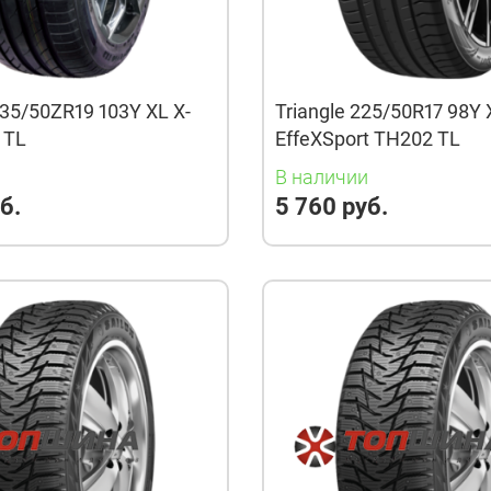
35/50ZR19 103Y XL X-
Triangle 225/50R17 98Y 
3 TL
EffeXSport TH202 TL
и
В наличии
б.
5 760 руб.