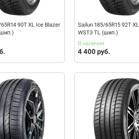
/65R14 90T XL Ice Blazer
Sailun 185/65R15 92T XL 
шип.)
WST3 TL (шип.)
и
В наличии
б.
4 400 руб.