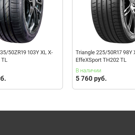
35/50ZR19 103Y XL X-
Triangle 225/50R17 98Y 
3 TL
EffeXSport TH202 TL
и
В наличии
б.
5 760 руб.