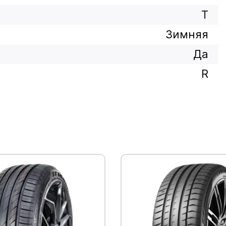
T
Зимняя
Да
R