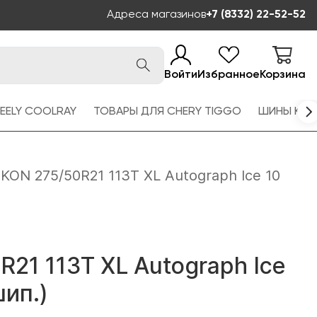
Адреса магазинов
+7 (8332) 22-52-52
Войти
Избранное
Корзина
EELY COOLRAY
ТОВАРЫ ДЛЯ CHERY TIGGO
ШИНЫ KAM
IKON 275/50R21 113T XL Autograph Ice 10
R21 113T XL Autograph Ice
шип.)