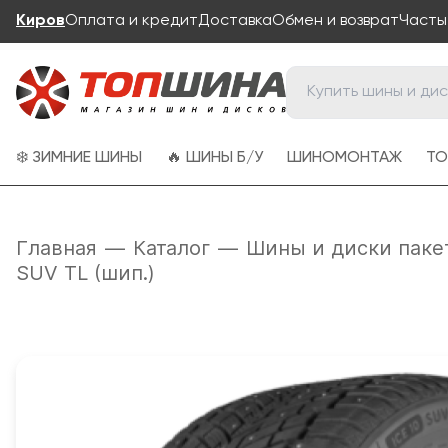
Киров
Оплата и кредит
Доставка
Обмен и возврат
Часты
❄️ ЗИМНИЕ ШИНЫ
🔥 ШИНЫ Б/У
ШИНОМОНТАЖ
ТО
Главная
—
Каталог
—
Шины и диски паке
SUV TL (шип.)