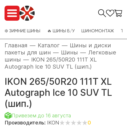
❄️ ЗИМНИЕ ШИНЫ
🔥 ШИНЫ Б/У
ШИНОМОНТАЖ
ТО
Главная
—
Каталог
—
Шины и диски
пакеты для шин
—
Шины
—
Легковые
шины
—
IKON 265/50R20 111T XL
Autograph Ice 10 SUV TL (шип.)
IKON 265/50R20 111T XL
Autograph Ice 10 SUV TL
(шип.)
Привезем до 16 августа
Производитель:
IKON
0