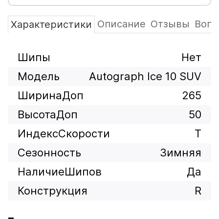
Описание
Отзывы
Вопр
Характеристики
Шипы
Нет
Модель
Autograph Ice 10 SUV
ШиринаДоп
265
ВысотаДоп
50
ИндексСкорости
T
Сезонность
Зимняя
НаличиеШипов
Да
Конструкция
R