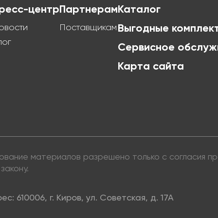
ресс-центр
Партнерам
Каталог
овости
Поставщикам
Выгодные комплек
лог
Сервисное обслуж
Карта сайта
ьзование материалов разрешено только с согласия 
закону.
ес: 610006, г. Киров, ул. Советская, д. 17А