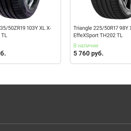
35/50ZR19 103Y XL X-
Triangle 225/50R17 98Y 
3 TL
EffeXSport TH202 TL
и
В наличии
б.
5 760 руб.