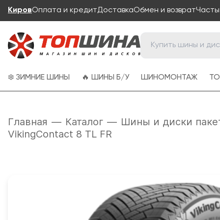
Киров
Оплата и кредит
Доставка
Обмен и возврат
Часты
❄️ ЗИМНИЕ ШИНЫ
🔥 ШИНЫ Б/У
ШИНОМОНТАЖ
ТО
Главная
—
Каталог
—
Шины и диски паке
VikingContact 8 TL FR