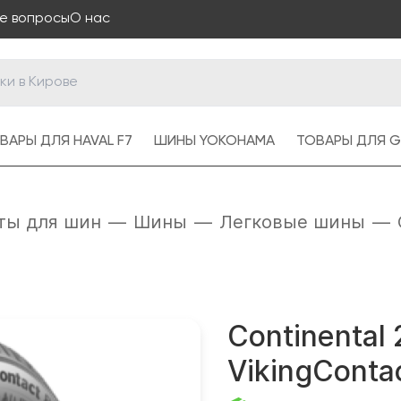
е вопросы
О нас
ВАРЫ ДЛЯ HAVAL F7
ШИНЫ YOKOHAMA
ТОВАРЫ ДЛЯ G
ты для шин
—
Шины
—
Легковые шины
—
Continental
VikingContac