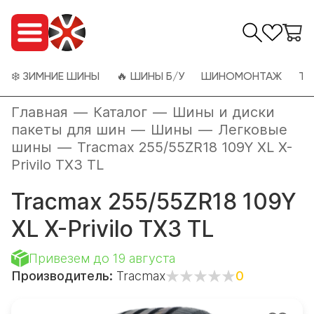
❄️ ЗИМНИЕ ШИНЫ
🔥 ШИНЫ Б/У
ШИНОМОНТАЖ
ТО
Главная
—
Каталог
—
Шины и диски
пакеты для шин
—
Шины
—
Легковые
шины
—
Tracmax 255/55ZR18 109Y XL X-
Privilo TX3 TL
Tracmax 255/55ZR18 109Y
XL X-Privilo TX3 TL
Привезем до 19 августа
Производитель:
Tracmax
0