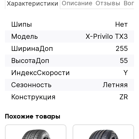
Описание
Отзывы
Вопр
Характеристики
Шипы
Нет
Модель
X-Privilo TX3
ШиринаДоп
255
ВысотаДоп
55
ИндексСкорости
Y
Сезонность
Летняя
Конструкция
ZR
Похожие товары