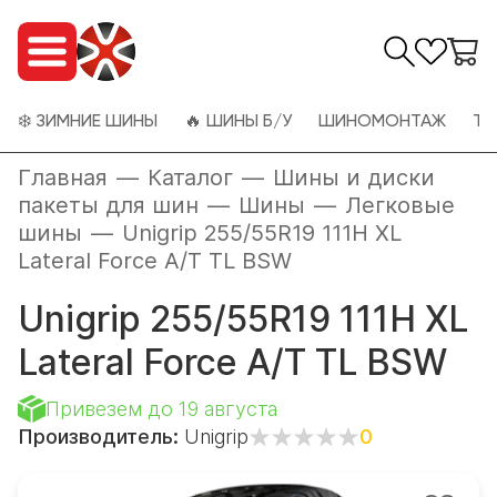
❄️ ЗИМНИЕ ШИНЫ
🔥 ШИНЫ Б/У
ШИНОМОНТАЖ
ТО
Главная
—
Каталог
—
Шины и диски
пакеты для шин
—
Шины
—
Легковые
шины
—
Unigrip 255/55R19 111H XL
Lateral Force A/T TL BSW
Unigrip 255/55R19 111H XL
Lateral Force A/T TL BSW
Привезем до 19 августа
Производитель:
Unigrip
0