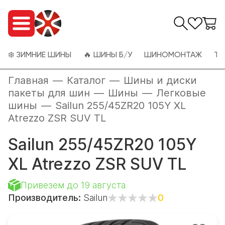
❄️ ЗИМНИЕ ШИНЫ
🔥 ШИНЫ Б/У
ШИНОМОНТАЖ
ТО
Главная
—
Каталог
—
Шины и диски
пакеты для шин
—
Шины
—
Легковые
шины
—
Sailun 255/45ZR20 105Y XL
Atrezzo ZSR SUV TL
Sailun 255/45ZR20 105Y
XL Atrezzo ZSR SUV TL
Привезем до 19 августа
Производитель:
Sailun
0