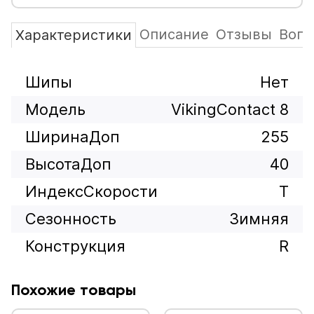
Описание
Отзывы
Вопр
Характеристики
Шипы
Нет
Модель
VikingContact 8
ШиринаДоп
255
ВысотаДоп
40
ИндексСкорости
T
Сезонность
Зимняя
Конструкция
R
Похожие товары