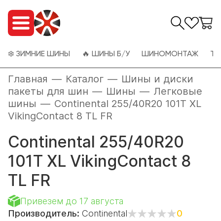
❄️ ЗИМНИЕ ШИНЫ
🔥 ШИНЫ Б/У
ШИНОМОНТАЖ
ТО
Главная
—
Каталог
—
Шины и диски
пакеты для шин
—
Шины
—
Легковые
шины
—
Continental 255/40R20 101T XL
VikingContact 8 TL FR
Continental 255/40R20
101T XL VikingContact 8
TL FR
Привезем до 17 августа
Производитель:
Continental
0