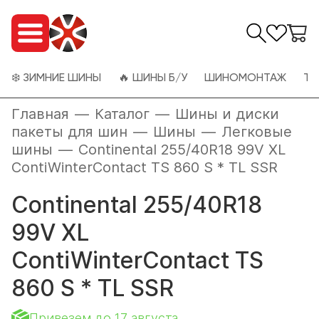
❄️ ЗИМНИЕ ШИНЫ
🔥 ШИНЫ Б/У
ШИНОМОНТАЖ
ТО
Главная
—
Каталог
—
Шины и диски
пакеты для шин
—
Шины
—
Легковые
шины
—
Continental 255/40R18 99V XL
ContiWinterContact TS 860 S * TL SSR
Continental 255/40R18
99V XL
ContiWinterContact TS
860 S * TL SSR
Привезем до 17 августа