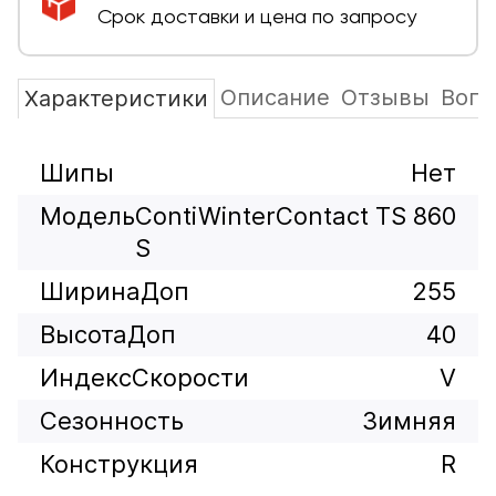
Срок доставки и цена по запросу
Описание
Отзывы
Вопр
Характеристики
Шипы
Нет
Модель
ContiWinterContact TS 860
S
ШиринаДоп
255
ВысотаДоп
40
ИндексСкорости
V
Сезонность
Зимняя
Конструкция
R