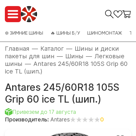
❄️ ЗИМНИЕ ШИНЫ
🔥 ШИНЫ Б/У
ШИНОМОНТАЖ
ТО
Главная
—
Каталог
—
Шины и диски
пакеты для шин
—
Шины
—
Легковые
шины
—
Antares 245/60R18 105S Grip 60
ice TL (шип.)
Antares 245/60R18 105S
Grip 60 ice TL (шип.)
Привезем до 17 августа
Производитель:
Antares
0