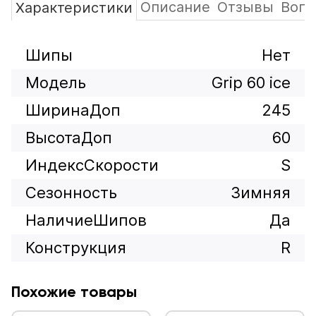
Описание
Отзывы
Вопр
Характеристики
Шипы
Нет
Модель
Grip 60 ice
ШиринаДоп
245
ВысотаДоп
60
ИндексСкорости
S
Сезонность
Зимняя
НаличиеШипов
Да
Конструкция
R
Похожие товары