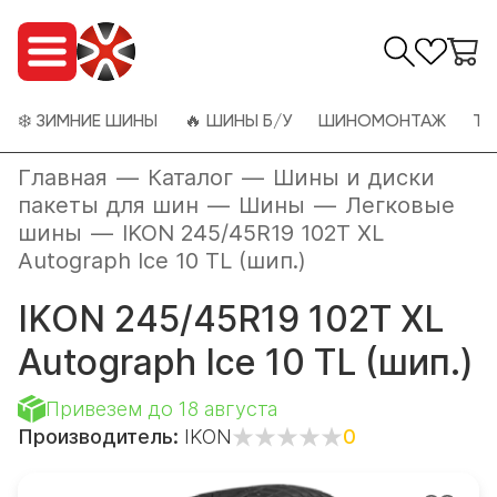
❄️ ЗИМНИЕ ШИНЫ
🔥 ШИНЫ Б/У
ШИНОМОНТАЖ
ТО
Главная
—
Каталог
—
Шины и диски
пакеты для шин
—
Шины
—
Легковые
шины
—
IKON 245/45R19 102T XL
Autograph Ice 10 TL (шип.)
IKON 245/45R19 102T XL
Autograph Ice 10 TL (шип.)
Привезем до 18 августа
Производитель:
IKON
0