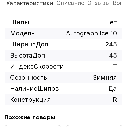
Описание
Отзывы
Вопр
Характеристики
Шипы
Нет
Модель
Autograph Ice 10
ШиринаДоп
245
ВысотаДоп
45
ИндексСкорости
T
Сезонность
Зимняя
НаличиеШипов
Да
Конструкция
R
Похожие товары