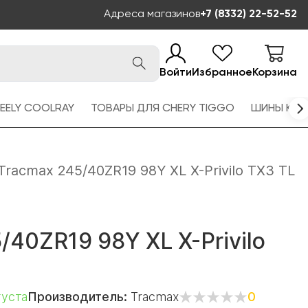
Адреса магазинов
+7 (8332) 22-52-52
Войти
Избранное
Корзина
EELY COOLRAY
ТОВАРЫ ДЛЯ CHERY TIGGO
ШИНЫ KAM
Tracmax 245/40ZR19 98Y XL X-Privilo TX3 TL
/40ZR19 98Y XL X-Privilo
густа
Производитель:
Tracmax
0