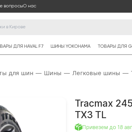
е вопросы
О нас
ВАРЫ ДЛЯ HAVAL F7
ШИНЫ YOKOHAMA
ТОВАРЫ ДЛЯ G
ты для шин
—
Шины
—
Легковые шины
—
Tracmax 245
TX3 TL
Привезем до 18 ав