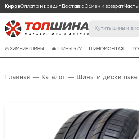
Киров
Оплата и кредит
Доставка
Обмен и возврат
Часты
❄️ ЗИМНИЕ ШИНЫ
🔥 ШИНЫ Б/У
ШИНОМОНТАЖ
ТО
Главная
—
Каталог
—
Шины и диски паке