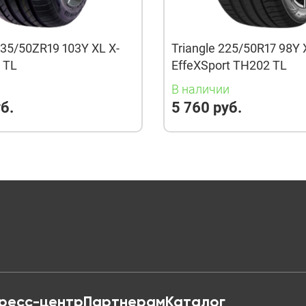
35/50ZR19 103Y XL X-
Triangle 225/50R17 98Y 
3 TL
EffeXSport TH202 TL
и
В наличии
б.
5 760 руб.
ресс-центр
Партнерам
Каталог