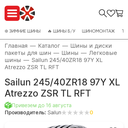
❄️ ЗИМНИЕ ШИНЫ
🔥 ШИНЫ Б/У
ШИНОМОНТАЖ
ТО
Главная
—
Каталог
—
Шины и диски
пакеты для шин
—
Шины
—
Легковые
шины
—
Sailun 245/40ZR18 97Y XL
Atrezzo ZSR TL RFT
Sailun 245/40ZR18 97Y XL
Atrezzo ZSR TL RFT
Привезем до 16 августа
Производитель:
Sailun
0