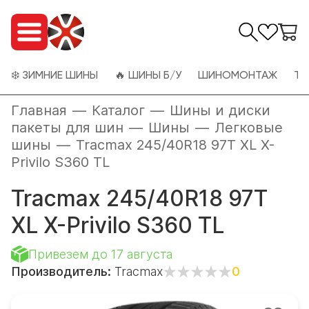
❄️ ЗИМНИЕ ШИНЫ
🔥 ШИНЫ Б/У
ШИНОМОНТАЖ
ТО
Главная
—
Каталог
—
Шины и диски
пакеты для шин
—
Шины
—
Легковые
шины
—
Tracmax 245/40R18 97T XL X-
Privilo S360 TL
Tracmax 245/40R18 97T
XL X-Privilo S360 TL
Привезем до 17 августа
Производитель:
Tracmax
0