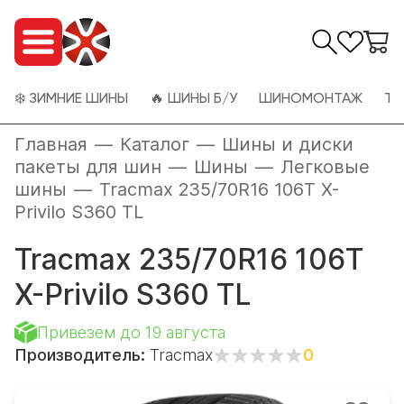
❄️ ЗИМНИЕ ШИНЫ
🔥 ШИНЫ Б/У
ШИНОМОНТАЖ
ТО
Главная
—
Каталог
—
Шины и диски
пакеты для шин
—
Шины
—
Легковые
шины
—
Tracmax 235/70R16 106T X-
Privilo S360 TL
Tracmax 235/70R16 106T
X-Privilo S360 TL
Привезем до 19 августа
Производитель:
Tracmax
0