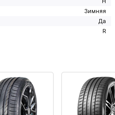
H
Зимняя
Да
R