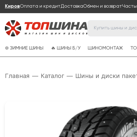
Киров
Оплата и кредит
Доставка
Обмен и возврат
Часты
❄️ ЗИМНИЕ ШИНЫ
🔥 ШИНЫ Б/У
ШИНОМОНТАЖ
ТО
Главная
—
Каталог
—
Шины и диски паке