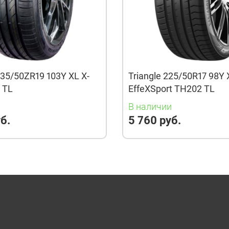
35/50ZR19 103Y XL X-
Triangle 225/50R17 98Y 
3 TL
EffeXSport TH202 TL
и
В наличии
б.
5 760 руб.