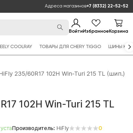
Адреса магазинов
+7 (8332) 22-52-52
Войти
Избранное
Корзина
EELY COOLRAY
ТОВАРЫ ДЛЯ CHERY TIGGO
ШИНЫ KAM
HiFly 235/60R17 102H Win-Turi 215 TL (шип.)
R17 102H Win-Turi 215 TL
густа
Производитель:
HiFly
0