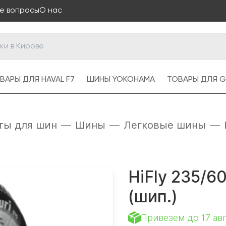
е вопросы
О нас
ВАРЫ ДЛЯ HAVAL F7
ШИНЫ YOKOHAMA
ТОВАРЫ ДЛЯ G
ты для шин
—
Шины
—
Легковые шины
—
HiFly 235/60
(шип.)
Привезем до 17 ав