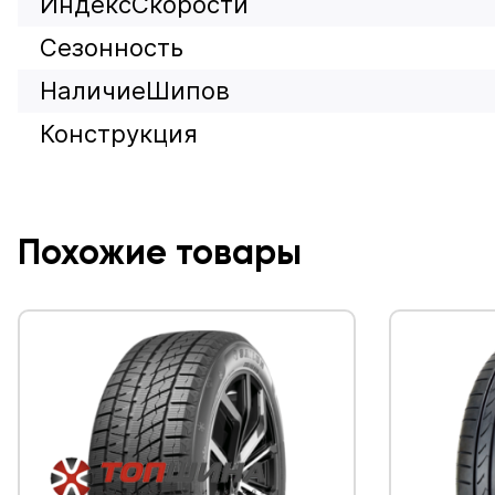
ИндексСкорости
Сезонность
НаличиеШипов
Конструкция
Похожие товары