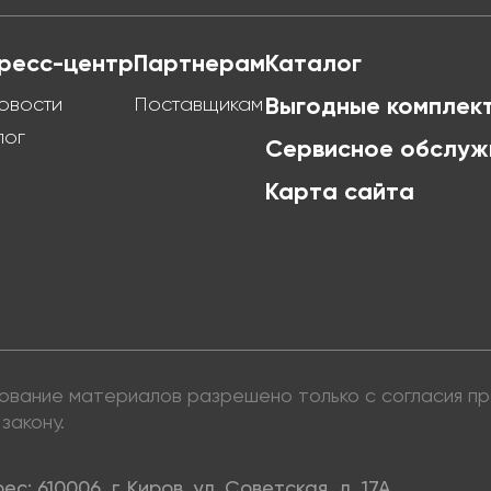
ресс-центр
Партнерам
Каталог
овости
Поставщикам
Выгодные комплек
лог
Сервисное обслуж
Карта сайта
ьзование материалов разрешено только с согласия 
закону.
ес: 610006, г. Киров, ул. Советская, д. 17А