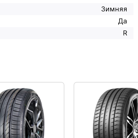
Зимняя
Да
R