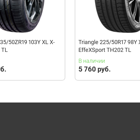
35/50ZR19 103Y XL X-
Triangle 225/50R17 98Y 
3 TL
EffeXSport TH202 TL
и
В наличии
б.
5 760 руб.