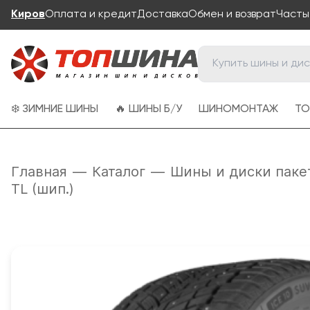
Киров
Оплата и кредит
Доставка
Обмен и возврат
Часты
❄️ ЗИМНИЕ ШИНЫ
🔥 ШИНЫ Б/У
ШИНОМОНТАЖ
ТО
Главная
—
Каталог
—
Шины и диски паке
TL (шип.)