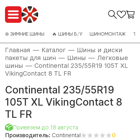
❄️ ЗИМНИЕ ШИНЫ
🔥 ШИНЫ Б/У
ШИНОМОНТАЖ
ТО
Главная
—
Каталог
—
Шины и диски
пакеты для шин
—
Шины
—
Легковые
шины
—
Continental 235/55R19 105T XL
VikingContact 8 TL FR
Continental 235/55R19
105T XL VikingContact 8
TL FR
Привезем до 18 августа
Производитель:
Continental
0