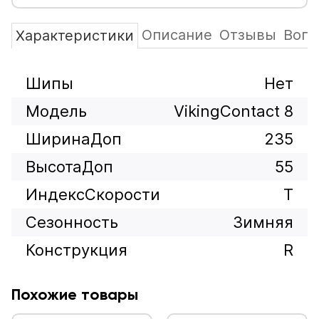
Описание
Отзывы
Вопр
Характеристики
Шипы
Нет
Модель
VikingContact 8
ШиринаДоп
235
ВысотаДоп
55
ИндексСкорости
T
Сезонность
Зимняя
Конструкция
R
Похожие товары