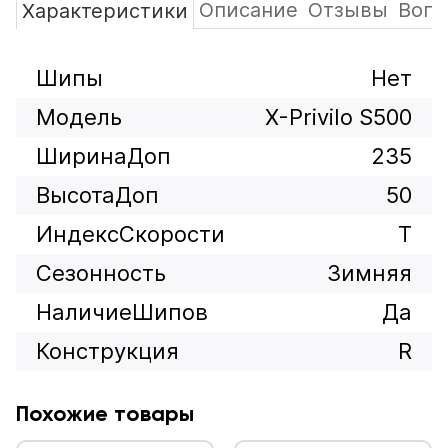
Описание
Отзывы
Вопр
Характеристики
Шипы
Нет
Модель
X-Privilo S500
ШиринаДоп
235
ВысотаДоп
50
ИндексСкорости
T
Сезонность
Зимняя
НаличиеШипов
Да
Конструкция
R
Похожие товары