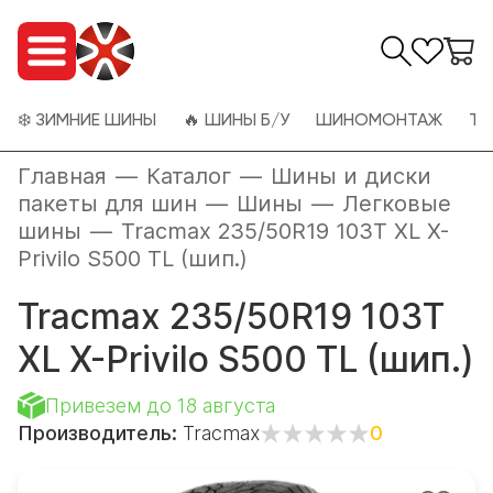
❄️ ЗИМНИЕ ШИНЫ
🔥 ШИНЫ Б/У
ШИНОМОНТАЖ
ТО
Главная
—
Каталог
—
Шины и диски
пакеты для шин
—
Шины
—
Легковые
шины
—
Tracmax 235/50R19 103T XL X-
Privilo S500 TL (шип.)
Tracmax 235/50R19 103T
XL X-Privilo S500 TL (шип.)
Привезем до 18 августа
Производитель:
Tracmax
0