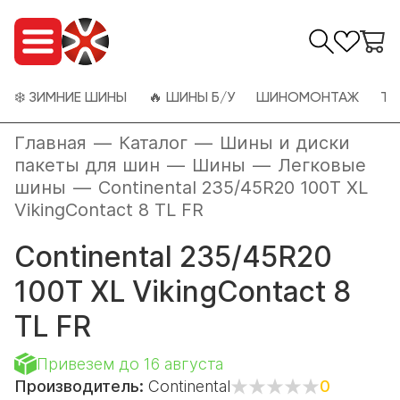
❄️ ЗИМНИЕ ШИНЫ
🔥 ШИНЫ Б/У
ШИНОМОНТАЖ
ТО
Главная
—
Каталог
—
Шины и диски
пакеты для шин
—
Шины
—
Легковые
шины
—
Continental 235/45R20 100T XL
VikingContact 8 TL FR
Continental 235/45R20
100T XL VikingContact 8
TL FR
Привезем до 16 августа
Производитель:
Continental
0