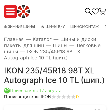
❄️ ЗИМНИЕ ШИНЫ
🔥 ШИНЫ Б/У
ШИНОМОНТАЖ
ТО
Главная
—
Каталог
—
Шины и диски
пакеты для шин
—
Шины
—
Легковые
шины
—
IKON 235/45R18 98T XL
Autograph Ice 10 TL (шип.)
IKON 235/45R18 98T XL
Autograph Ice 10 TL (шип.)
Привезем до 17 августа
Производитель:
IKON
0