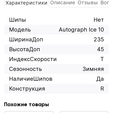
Описание
Отзывы
Вопр
Характеристики
Шипы
Нет
Модель
Autograph Ice 10
ШиринаДоп
235
ВысотаДоп
45
ИндексСкорости
T
Сезонность
Зимняя
НаличиеШипов
Да
Конструкция
R
Похожие товары