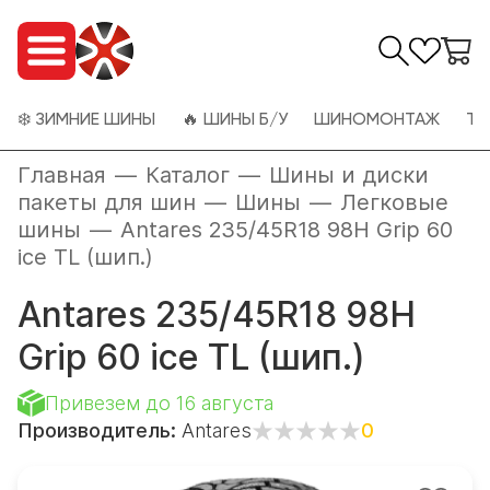
❄️ ЗИМНИЕ ШИНЫ
🔥 ШИНЫ Б/У
ШИНОМОНТАЖ
ТО
Главная
—
Каталог
—
Шины и диски
пакеты для шин
—
Шины
—
Легковые
шины
—
Antares 235/45R18 98H Grip 60
ice TL (шип.)
Antares 235/45R18 98H
Grip 60 ice TL (шип.)
Привезем до 16 августа
Производитель:
Antares
0