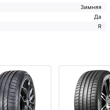
Зимняя
Да
R