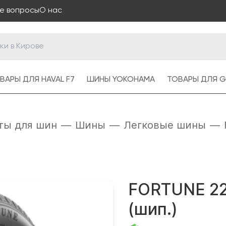
е вопросы
О нас
ВАРЫ ДЛЯ HAVAL F7
ШИНЫ YOKOHAMA
ТОВАРЫ ДЛЯ G
ты для шин
—
Шины
—
Легковые шины
—
FORTUNE 225
(шип.)