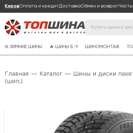
Киров
Оплата и кредит
Доставка
Обмен и возврат
Часты
❄️ ЗИМНИЕ ШИНЫ
🔥 ШИНЫ Б/У
ШИНОМОНТАЖ
ТО
Главная
—
Каталог
—
Шины и диски паке
(шип.)