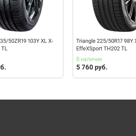
35/50ZR19 103Y XL X-
Triangle 225/50R17 98Y 
3 TL
EffeXSport TH202 TL
и
В наличии
б.
5 760 руб.