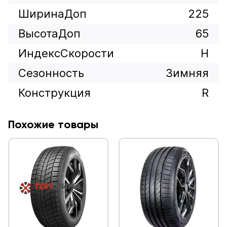
ШиринаДоп
225
ВысотаДоп
65
ИндексСкорости
H
Сезонность
Зимняя
Конструкция
R
Похожие товары