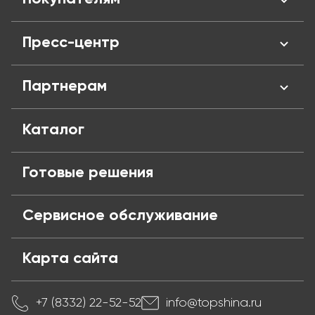
Отзывы
Сертификаты
Личный кабинент
Пресс-центр
Адреса магазинов
Оплата и кредит
Вакансии
Доставка
Новости
Партнерам
Политика конфиденциальности
Обмен и возврат
Блог
Публичная оферта
Частые вопросы
Поставщикам
Каталог
Готовые решения
Сервисное обслуживание
Карта сайта
+7 (8332) 22-52-52
info@topshina.ru