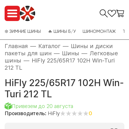
❄️ ЗИМНИЕ ШИНЫ
🔥 ШИНЫ Б/У
ШИНОМОНТАЖ
ТО
Главная
—
Каталог
—
Шины и диски
пакеты для шин
—
Шины
—
Легковые
шины
—
HiFly 225/65R17 102H Win-Turi
212 TL
HiFly 225/65R17 102H Win-
Turi 212 TL
Привезем до 20 августа
Производитель:
HiFly
0