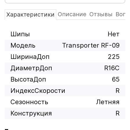
Описание
Отзывы
Вопр
Характеристики
Шипы
Нет
Модель
Transporter RF-09
ШиринаДоп
225
ДиаметрДоп
R16C
ВысотаДоп
65
ИндексСкорости
R
Сезонность
Летняя
Конструкция
R