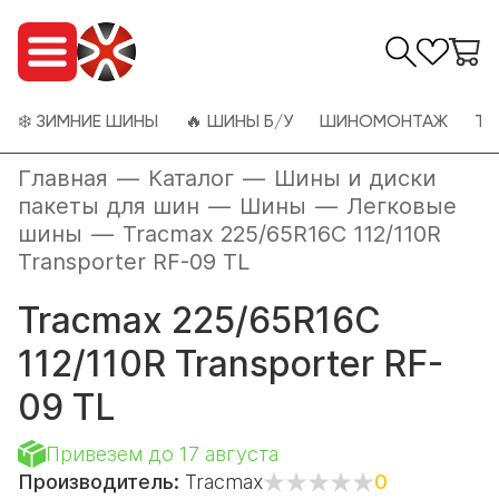
❄️ ЗИМНИЕ ШИНЫ
🔥 ШИНЫ Б/У
ШИНОМОНТАЖ
ТО
Главная
—
Каталог
—
Шины и диски
пакеты для шин
—
Шины
—
Легковые
шины
—
Tracmax 225/65R16C 112/110R
Transporter RF-09 TL
Tracmax 225/65R16C
112/110R Transporter RF-
09 TL
Привезем до 17 августа
Производитель:
Tracmax
0