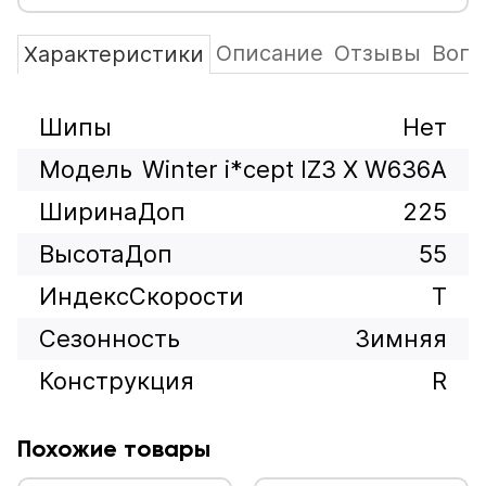
Описание
Отзывы
Вопр
Характеристики
Шипы
Нет
Модель
Winter i*cept IZ3 X W636A
ШиринаДоп
225
ВысотаДоп
55
ИндексСкорости
T
Сезонность
Зимняя
Конструкция
R
Похожие товары