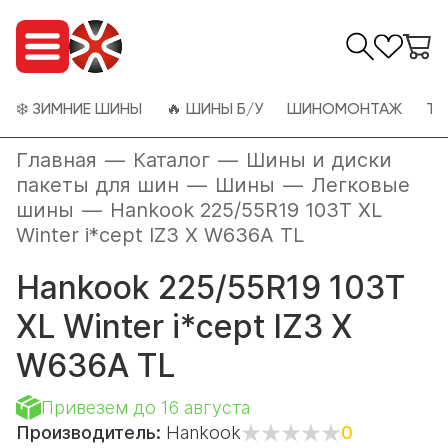
❄️ ЗИМНИЕ ШИНЫ
🔥 ШИНЫ Б/У
ШИНОМОНТАЖ
ТО
Главная
—
Каталог
—
Шины и диски
пакеты для шин
—
Шины
—
Легковые
шины
—
Hankook 225/55R19 103T XL
Winter i*cept IZ3 X W636A TL
Hankook 225/55R19 103T
XL Winter i*cept IZ3 X
W636A TL
Привезем до 16 августа
Производитель:
Hankook
0