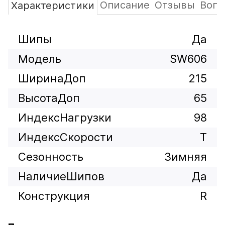
Описание
Отзывы
Вопр
Характеристики
Шипы
Да
Модель
SW606
ШиринаДоп
215
ВысотаДоп
65
ИндексНагрузки
98
ИндексСкорости
T
Сезонность
Зимняя
НаличиеШипов
Да
Конструкция
R