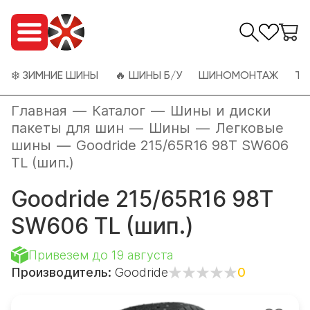
❄️ ЗИМНИЕ ШИНЫ
🔥 ШИНЫ Б/У
ШИНОМОНТАЖ
ТО
Главная
—
Каталог
—
Шины и диски
пакеты для шин
—
Шины
—
Легковые
шины
—
Goodride 215/65R16 98T SW606
TL (шип.)
Goodride 215/65R16 98T
SW606 TL (шип.)
Привезем до 19 августа
Производитель:
Goodride
0