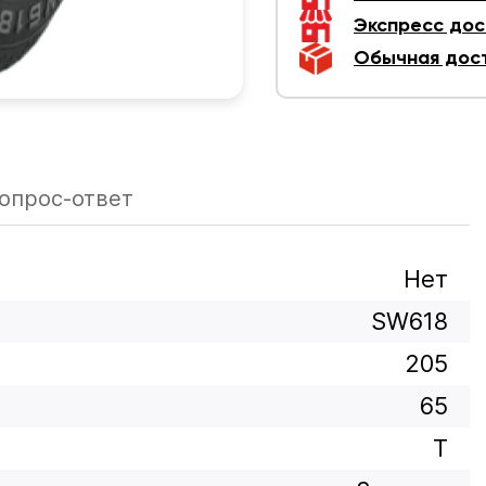
Экспресс дос
Обычная дос
опрос-ответ
Нет
SW618
205
65
T