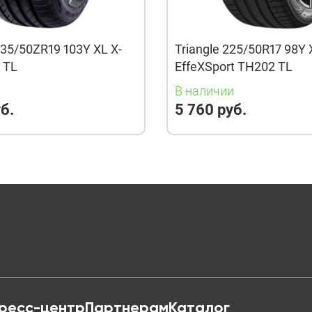
35/50ZR19 103Y XL X-
Triangle 225/50R17 98Y 
3 TL
EffeXSport TH202 TL
и
В наличии
б.
5 760 руб.
ресс-центр
Партнерам
Каталог