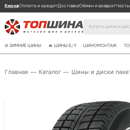
Киров
Оплата и кредит
Доставка
Обмен и возврат
Часты
❄️ ЗИМНИЕ ШИНЫ
🔥 ШИНЫ Б/У
ШИНОМОНТАЖ
ТО
Главная
—
Каталог
—
Шины и диски паке