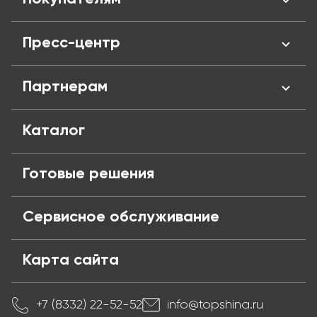
Отзывы
Сертификаты
Личный кабинент
Пресс-центр
Адреса магазинов
Оплата и кредит
Вакансии
Доставка
Новости
Партнерам
Политика конфиденциальности
Обмен и возврат
Блог
Публичная оферта
Частые вопросы
Поставщикам
Каталог
Готовые решения
Сервисное обслуживание
Карта сайта
+7 (8332) 22-52-52
info@topshina.ru