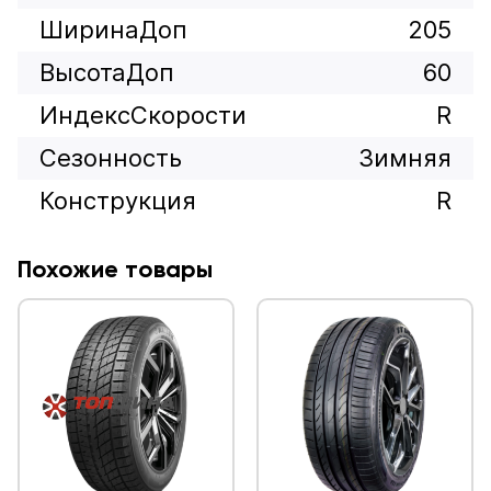
ШиринаДоп
205
ВысотаДоп
60
ИндексСкорости
R
Сезонность
Зимняя
Конструкция
R
Похожие товары