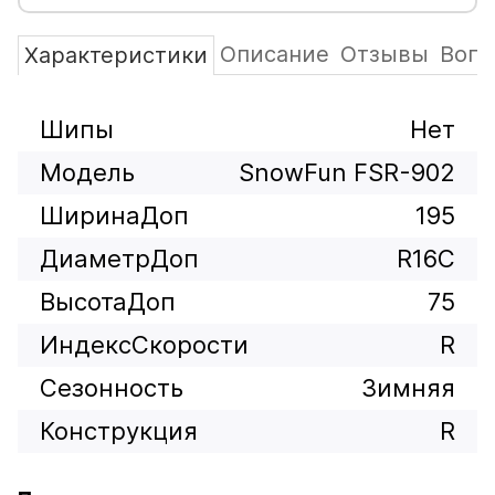
Описание
Отзывы
Вопр
Характеристики
Шипы
Нет
Модель
SnowFun FSR-902
ШиринаДоп
195
ДиаметрДоп
R16C
ВысотаДоп
75
ИндексСкорости
R
Сезонность
Зимняя
Конструкция
R