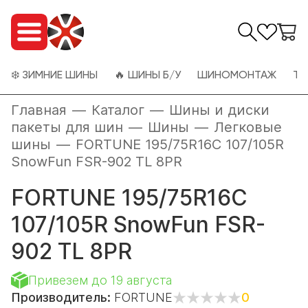
❄️ ЗИМНИЕ ШИНЫ
🔥 ШИНЫ Б/У
ШИНОМОНТАЖ
ТО
Главная
—
Каталог
—
Шины и диски
пакеты для шин
—
Шины
—
Легковые
шины
—
FORTUNE 195/75R16C 107/105R
SnowFun FSR-902 TL 8PR
FORTUNE 195/75R16C
107/105R SnowFun FSR-
902 TL 8PR
Привезем до 19 августа
Производитель:
FORTUNE
0