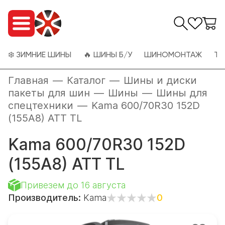
❄️ ЗИМНИЕ ШИНЫ
🔥 ШИНЫ Б/У
ШИНОМОНТАЖ
ТО
Главная
—
Каталог
—
Шины и диски
пакеты для шин
—
Шины
—
Шины для
спецтехники
—
Kama 600/70R30 152D
(155A8) ATT TL
Kama 600/70R30 152D
(155A8) ATT TL
Привезем до 16 августа
Производитель:
Kama
0