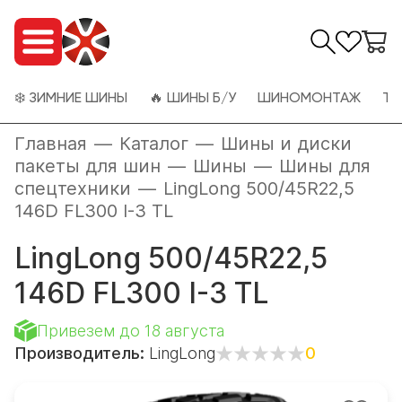
❄️ ЗИМНИЕ ШИНЫ
🔥 ШИНЫ Б/У
ШИНОМОНТАЖ
ТО
Главная
—
Каталог
—
Шины и диски
пакеты для шин
—
Шины
—
Шины для
спецтехники
—
LingLong 500/45R22,5
146D FL300 I-3 TL
LingLong 500/45R22,5
146D FL300 I-3 TL
Привезем до 18 августа
Производитель:
LingLong
0