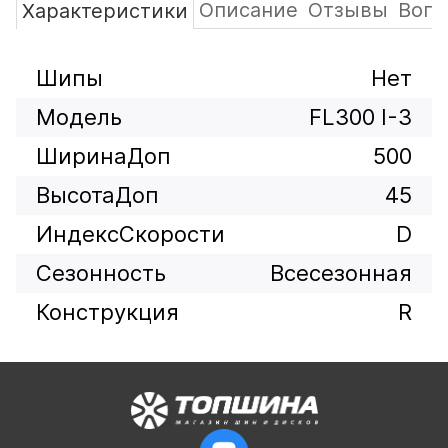
Описание
Отзывы
Вопр
Характеристики
Шипы
Нет
Модель
FL300 I-3
ШиринаДоп
500
ВысотаДоп
45
ИндексСкорости
D
Сезонность
Всесезонная
Конструкция
R