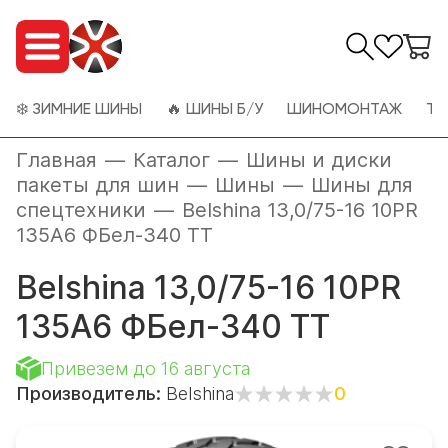
❄️ ЗИМНИЕ ШИНЫ
🔥 ШИНЫ Б/У
ШИНОМОНТАЖ
ТО
Главная
—
Каталог
—
Шины и диски
пакеты для шин
—
Шины
—
Шины для
спецтехники
—
Belshina 13,0/75-16 10PR
135A6 ФБел-340 TT
Belshina 13,0/75-16 10PR
135A6 ФБел-340 TT
Привезем до 16 августа
Производитель:
Belshina
0