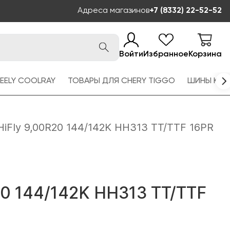
Адреса магазинов
+7 (8332) 22-52-52
Войти
Избранное
Корзина
EELY COOLRAY
ТОВАРЫ ДЛЯ CHERY TIGGO
ШИНЫ KAM
HiFly 9,00R20 144/142K HH313 TT/TTF 16PR
20 144/142K HH313 TT/TTF
Й