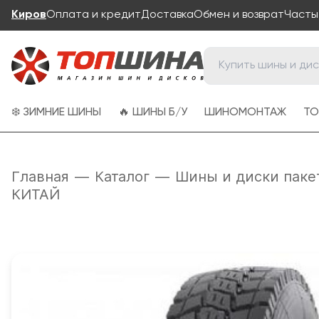
Киров
Оплата и кредит
Доставка
Обмен и возврат
Часты
❄️ ЗИМНИЕ ШИНЫ
🔥 ШИНЫ Б/У
ШИНОМОНТАЖ
ТО
Главная
—
Каталог
—
Шины и диски паке
КИТАЙ