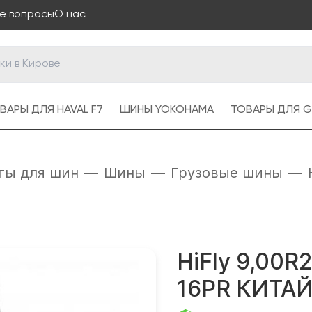
е вопросы
О нас
ВАРЫ ДЛЯ HAVAL F7
ШИНЫ YOKOHAMA
ТОВАРЫ ДЛЯ G
ты для шин
—
Шины
—
Грузовые шины
—
HiFly 9,00R
16PR КИТА