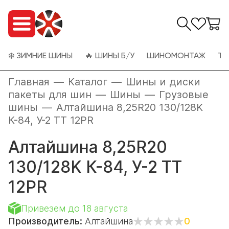
❄️ ЗИМНИЕ ШИНЫ
🔥 ШИНЫ Б/У
ШИНОМОНТАЖ
ТО
Главная
—
Каталог
—
Шины и диски
пакеты для шин
—
Шины
—
Грузовые
шины
—
Алтайшина 8,25R20 130/128K
К-84, У-2 TT 12PR
Алтайшина 8,25R20
130/128K К-84, У-2 TT
12PR
Привезем до 18 августа
Производитель:
Алтайшина
0