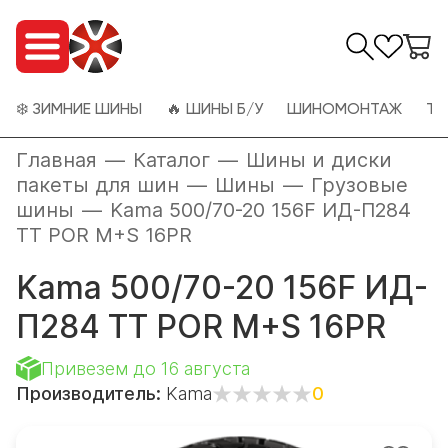
❄️ ЗИМНИЕ ШИНЫ
🔥 ШИНЫ Б/У
ШИНОМОНТАЖ
ТО
Главная
—
Каталог
—
Шины и диски
пакеты для шин
—
Шины
—
Грузовые
шины
—
Kama 500/70-20 156F ИД-П284
TT POR M+S 16PR
Kama 500/70-20 156F ИД-
П284 TT POR M+S 16PR
Привезем до 16 августа
Производитель:
Kama
0