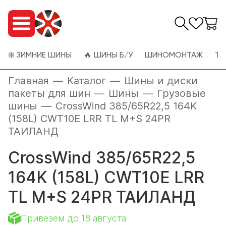
❄️ ЗИМНИЕ ШИНЫ
🔥 ШИНЫ Б/У
ШИНОМОНТАЖ
ТО
Главная
—
Каталог
—
Шины и диски
пакеты для шин
—
Шины
—
Грузовые
шины
—
CrossWind 385/65R22,5 164K
(158L) CWT10E LRR TL M+S 24PR
ТАИЛАНД
CrossWind 385/65R22,5
164K (158L) CWT10E LRR
TL M+S 24PR ТАИЛАНД
Привезем до 18 августа