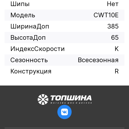
Шипы
Нет
Модель
CWT10E
ШиринаДоп
385
ВысотаДоп
65
ИндексСкорости
K
Сезонность
Всесезонная
Конструкция
R