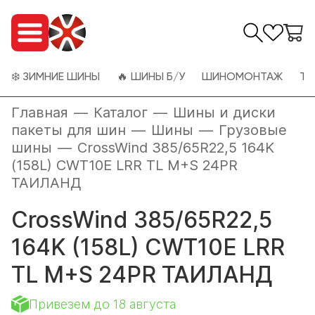
❄️ ЗИМНИЕ ШИНЫ
🔥 ШИНЫ Б/У
ШИНОМОНТАЖ
ТО
Главная
—
Каталог
—
Шины и диски
пакеты для шин
—
Шины
—
Грузовые
шины
—
CrossWind 385/65R22,5 164K
(158L) CWT10E LRR TL M+S 24PR
ТАИЛАНД
CrossWind 385/65R22,5
164K (158L) CWT10E LRR
TL M+S 24PR ТАИЛАНД
Привезем до 18 августа