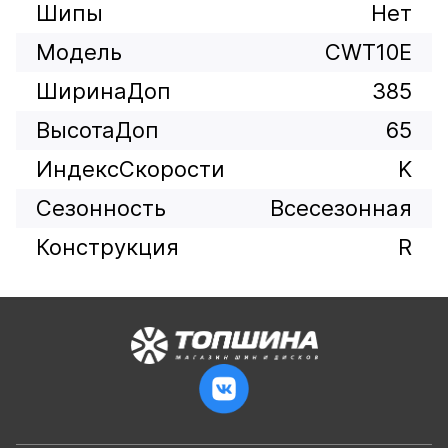
Шипы
Нет
Модель
CWT10E
ШиринаДоп
385
ВысотаДоп
65
ИндексСкорости
K
Сезонность
Всесезонная
Конструкция
R