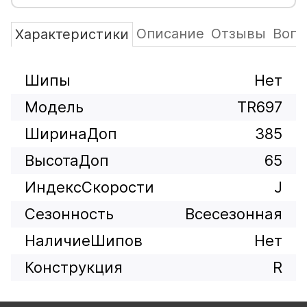
Описание
Отзывы
Вопр
Характеристики
Шипы
Нет
Модель
TR697
ШиринаДоп
385
ВысотаДоп
65
ИндексСкорости
J
Сезонность
Всесезонная
НаличиеШипов
Нет
Конструкция
R