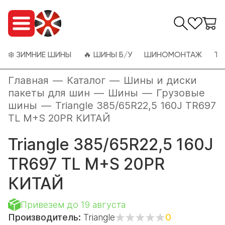
❄️ ЗИМНИЕ ШИНЫ
🔥 ШИНЫ Б/У
ШИНОМОНТАЖ
ТО
Главная
—
Каталог
—
Шины и диски
пакеты для шин
—
Шины
—
Грузовые
шины
—
Triangle 385/65R22,5 160J TR697
TL M+S 20PR КИТАЙ
Triangle 385/65R22,5 160J
TR697 TL M+S 20PR
КИТАЙ
Привезем до 19 августа
Производитель:
Triangle
0