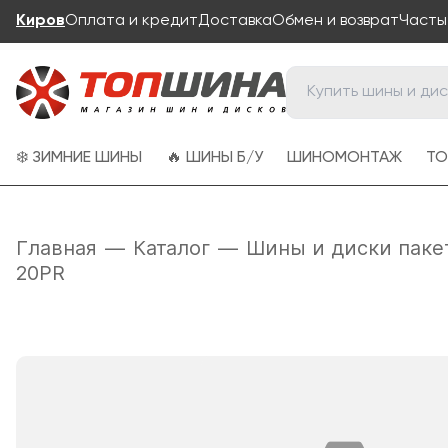
Киров
Оплата и кредит
Доставка
Обмен и возврат
Часты
❄️ ЗИМНИЕ ШИНЫ
🔥 ШИНЫ Б/У
ШИНОМОНТАЖ
ТО
Главная
—
Каталог
—
Шины и диски паке
20PR