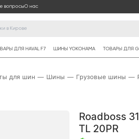
е вопросы
О нас
ВАРЫ ДЛЯ HAVAL F7
ШИНЫ YOKOHAMA
ТОВАРЫ ДЛЯ G
ты для шин
—
Шины
—
Грузовые шины
—
Roadboss 31
TL 20PR