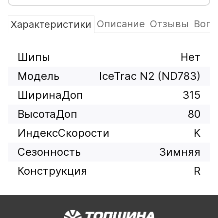
Описание
Отзывы
Вопр
Характеристики
Шипы
Нет
Модель
IceTrac N2 (ND783)
ШиринаДоп
315
ВысотаДоп
80
ИндексСкорости
K
Сезонность
Зимняя
Конструкция
R