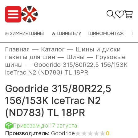
❄️ ЗИМНИЕ ШИНЫ
🔥 ШИНЫ Б/У
ШИНОМОНТАЖ
ТО
Главная
—
Каталог
—
Шины и диски
пакеты для шин
—
Шины
—
Грузовые
шины
—
Goodride 315/80R22,5 156/153K
IceTrac N2 (ND783) TL 18PR
Goodride 315/80R22,5
156/153K IceTrac N2
(ND783) TL 18PR
Привезем до 17 августа
Производитель:
Goodride
0