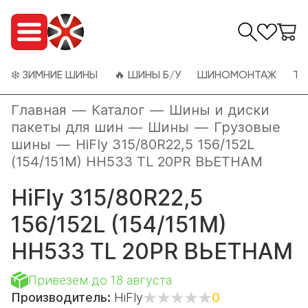
❄️ ЗИМНИЕ ШИНЫ
🔥 ШИНЫ Б/У
ШИНОМОНТАЖ
ТО
Главная
—
Каталог
—
Шины и диски
пакеты для шин
—
Шины
—
Грузовые
шины
—
HiFly 315/80R22,5 156/152L
(154/151M) HH533 TL 20PR ВЬЕТНАМ
HiFly 315/80R22,5
156/152L (154/151M)
HH533 TL 20PR ВЬЕТНАМ
Привезем до 18 августа
Производитель:
HiFly
0