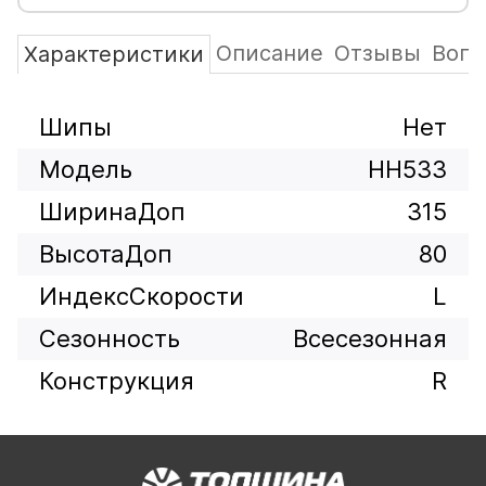
Описание
Отзывы
Вопр
Характеристики
Шипы
Нет
Модель
HH533
ШиринаДоп
315
ВысотаДоп
80
ИндексСкорости
L
Сезонность
Всесезонная
Конструкция
R