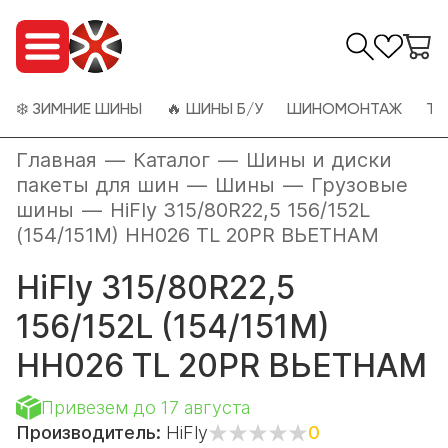
❄️ ЗИМНИЕ ШИНЫ
🔥 ШИНЫ Б/У
ШИНОМОНТАЖ
ТО
Главная
—
Каталог
—
Шины и диски
пакеты для шин
—
Шины
—
Грузовые
шины
—
HiFly 315/80R22,5 156/152L
(154/151M) HH026 TL 20PR ВЬЕТНАМ
HiFly 315/80R22,5
156/152L (154/151M)
HH026 TL 20PR ВЬЕТНАМ
Привезем до 17 августа
Производитель:
HiFly
0