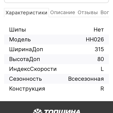
Описание
Отзывы
Вопр
Характеристики
Шипы
Нет
Модель
HH026
ШиринаДоп
315
ВысотаДоп
80
ИндексСкорости
L
Сезонность
Всесезонная
Конструкция
R