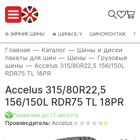
❄️ ЗИМНИЕ ШИНЫ
🔥 ШИНЫ Б/У
ШИНОМОНТАЖ
ТО
Главная
—
Каталог
—
Шины и диски
пакеты для шин
—
Шины
—
Грузовые
шины
—
Accelus 315/80R22,5 156/150L
RDR75 TL 18PR
Accelus 315/80R22,5
156/150L RDR75 TL 18PR
Привезем до 17 августа
Производитель:
Accelus
0