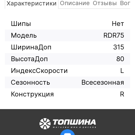
Описание
Отзывы
Вопр
Характеристики
Шипы
Нет
Модель
RDR75
ШиринаДоп
315
ВысотаДоп
80
ИндексСкорости
L
Сезонность
Всесезонная
Конструкция
R