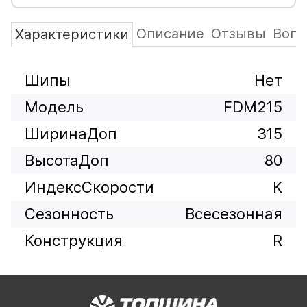
Описание
Отзывы
Вопр
Характеристики
Шипы
Нет
Модель
FDM215
ШиринаДоп
315
ВысотаДоп
80
ИндексСкорости
K
Сезонность
Всесезонная
Конструкция
R