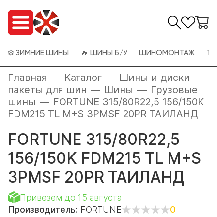
❄️ ЗИМНИЕ ШИНЫ
🔥 ШИНЫ Б/У
ШИНОМОНТАЖ
ТО
Главная
—
Каталог
—
Шины и диски
пакеты для шин
—
Шины
—
Грузовые
шины
—
FORTUNE 315/80R22,5 156/150K
FDM215 TL M+S 3PMSF 20PR ТАИЛАНД
FORTUNE 315/80R22,5
156/150K FDM215 TL M+S
3PMSF 20PR ТАИЛАНД
Привезем до 15 августа
Производитель:
FORTUNE
0