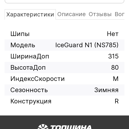
Описание
Отзывы
Вопр
Характеристики
Шипы
Нет
Модель
IceGuard N1 (NS785)
ШиринаДоп
315
ВысотаДоп
80
ИндексСкорости
M
Сезонность
Зимняя
Конструкция
R