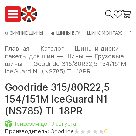
❄️ ЗИМНИЕ ШИНЫ
🔥 ШИНЫ Б/У
ШИНОМОНТАЖ
ТО
Главная
—
Каталог
—
Шины и диски
пакеты для шин
—
Шины
—
Грузовые
шины
—
Goodride 315/80R22,5 154/151M
IceGuard N1 (NS785) TL 18PR
Goodride 315/80R22,5
154/151M IceGuard N1
(NS785) TL 18PR
Привезем до 19 августа
Производитель:
Goodride
0