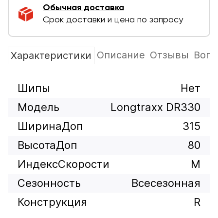
Обычная доставка
Срок доставки и цена по запросу
Описание
Отзывы
Вопр
Характеристики
Шипы
Нет
Модель
Longtraxx DR330
ШиринаДоп
315
ВысотаДоп
80
ИндексСкорости
M
Сезонность
Всесезонная
Конструкция
R