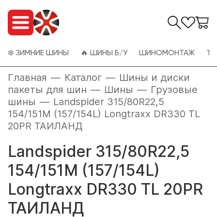
❄️ ЗИМНИЕ ШИНЫ
🔥 ШИНЫ Б/У
ШИНОМОНТАЖ
ТО
Главная
—
Каталог
—
Шины и диски
пакеты для шин
—
Шины
—
Грузовые
шины
—
Landspider 315/80R22,5
154/151M (157/154L) Longtraxx DR330 TL
20PR ТАИЛАНД
Landspider 315/80R22,5
154/151M (157/154L)
Longtraxx DR330 TL 20PR
ТАИЛАНД