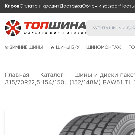
Киров
Оплата и кредит
Доставка
Обмен и возврат
Часты
❄️ ЗИМНИЕ ШИНЫ
🔥 ШИНЫ Б/У
ШИНОМОНТАЖ
ТО
Главная
—
Каталог
—
Шины и диски паке
315/70R22,5 154/150L (152/148M) BAW51 T