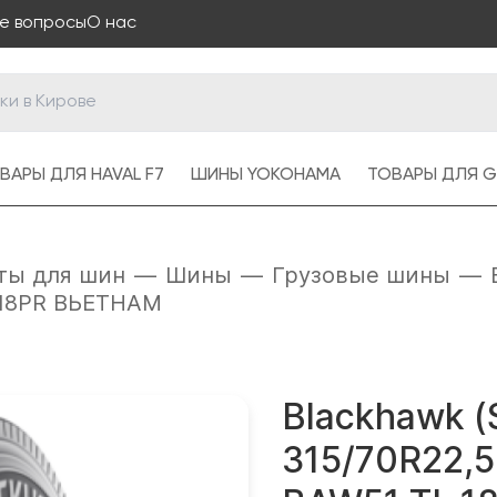
е вопросы
О нас
ВАРЫ ДЛЯ HAVAL F7
ШИНЫ YOKOHAMA
ТОВАРЫ ДЛЯ G
ты для шин
—
Шины
—
Грузовые шины
—
L 18PR ВЬЕТНАМ
Blackhawk (S
315/70R22,5